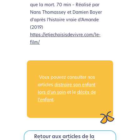
que la mort. 70 min – Réalisé par
Nans Thomassey et Damien Boyer
d’après l’histoire vraie d’Amande
(2019)
https://etjechoisisdevivre.com/le-
film/
Vous pouvez consulter nos
articles
distraire son enfant
lors d'un soin
et le
décès de
l'enfant
.
Retour aux articles de la