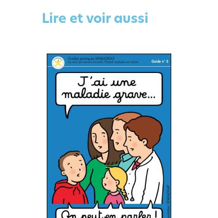
Lire et voir aussi
L’écoconception, ça vous
concerne aussi !
Nous avons développé ce site Internet dans le cadre
d’une démarche forte d’écoconception.
Si vous aussi vous souhaitez diminuer drastiquement
les besoins énergétiques nécessaires à votre