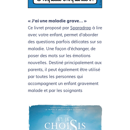
navigation, vous pouvez
le parcourir dans son Mode
Eco. Celui-ci sollicitera très peu nos serveurs et vous
deviendrez ainsi un acteur majeur de
« J’ai une maladie grave… »
l’écoconception.
Ce livret proposé par
Sparadrap
à lire
Merci pour votre contribution !
avec votre enfant, permet d’aborder
des questions parfois délicates sur sa
maladie. Une façon d’échanger, de
Activer le Mode Eco
Annuler
poser des mots sur les émotions
nouvelles. Destiné principalement aux
parents, il peut également être utilisé
par toutes les personnes qui
accompagnent un enfant gravement
malade et par les soignants