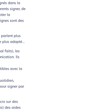
agnés dans la
rents signer, de
pter la
signes sont des
 parlent plus
age plus adapté…
 faits), les
ication. Ils
tibles avec la
si !
uotidien,
 pour signer par
coconception.
cro sur des
is) des aides
otre navigation, vous pouvez