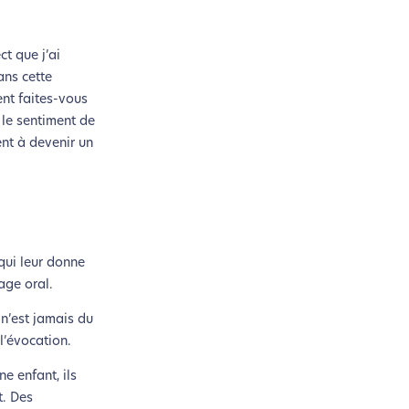
t que j’ai
ans cette
ent faites-vous
le sentiment de
ent à devenir un
qui leur donne
age oral.
n’est jamais du
l’évocation.
e enfant, ils
t. Des