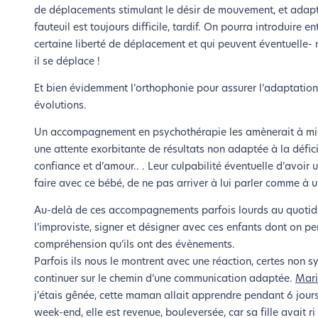
de déplacements stimulant le désir de mouvement, et adapte
le parcourir dans son Mode Eco. Ce
fauteuil est toujours difficile, tardif. On pourra introduire e
certaine liberté de déplacement et qui peuvent éventuelle- m
il se déplace !
Et bien évidemment l’orthophonie pour assurer l’adaptation
évolutions.
Un accompagnement en psychothérapie les amènerait à mieux g
une attente exorbitante de résultats non adaptée à la défici
confiance et d’amour.. . Leur culpabilité éventuelle d’avoir
faire avec ce bébé, de ne pas arriver à lui parler comme à un
Au-delà de ces accompagnements parfois lourds au quotidie
l’improviste, signer et désigner avec ces enfants dont on pe
compréhension qu’ils ont des évènements.
Parfois ils nous le montrent avec une réaction, certes non s
continuer sur le chemin d’une communication adaptée.
Mari
j’étais gênée, cette maman allait apprendre pendant 6 jours
week-end, elle est revenue, bouleversée, car sa fille avait ri