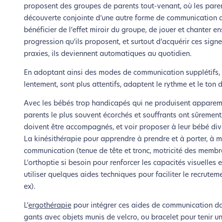
proposent des groupes de parents tout-venant, où les parent
découverte conjointe d’une autre forme de communication av
bénéficier de l’effet miroir du groupe, de jouer et chanter 
progression qu’ils proposent, et surtout d’acquérir ces sign
praxies, ils deviennent automatiques au quotidien.
En adoptant ainsi des modes de communication supplétifs, le
lentement, sont plus attentifs, adaptent le rythme et le ton
Avec les bébés trop handicapés qui ne produisent apparemme
parents le plus souvent écorchés et souffrants ont sûrement
doivent être accompagnés, et voir proposer à leur bébé div
La kinésithérapie pour apprendre à prendre et à porter, à
communication (tenue de tête et tronc, motricité des membre
L’é
L’orthoptie si besoin pour renforcer les capacités visuelles e
utiliser quelques aides techniques pour faciliter le recruteme
ex).
Nous avons d
L’
ergothérapie
pour intégrer ces aides de communication dans
gants avec objets munis de velcro, ou bracelet pour tenir un
Si vous aussi vous souhaite