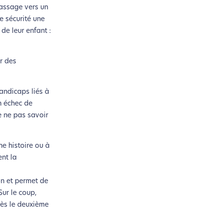
passage vers un
n acteur majeur de l’écoconception.
te sécurité une
de leur enfant :
r des
andicaps liés à
n échec de
e ne pas savoir
e histoire ou à
ent la
on et permet de
Sur le coup,
dès le deuxième