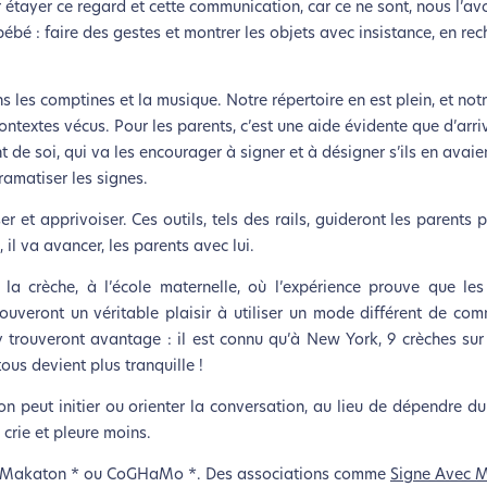
ir étayer ce regard et cette communication, car ce ne sont, nous l’av
bé : faire des gestes et montrer les objets avec insistance, en rec
ns les comptines et la musique. Notre répertoire en est plein, et notr
textes vécus. Pour les parents, c’est une aide évidente que d’arriv
t de soi, qui va les encourager à signer et à désigner s’ils en avaie
ramatiser les signes.
r et apprivoiser. Ces outils, tels des rails, guideront les parents 
, il va avancer, les parents avec lui.
 la crèche, à l’école maternelle, où l’expérience prouve que les
rouveront un véritable plaisir à utiliser un mode différent de co
s y trouveront avantage : il est connu qu’à New York, 9 crèches su
ous devient plus tranquille !
n peut initier ou orienter la conversation, au lieu de dépendre d
l crie et pleure moins.
me Makaton * ou CoGHaMo *. Des associations comme
Signe Avec 