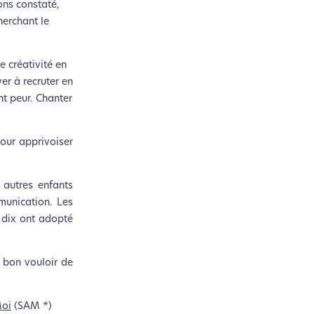
ons constaté,
herchant le
e créativité en
er à recruter en
nt peur. Chanter
pour apprivoiser
 autres enfants
mmunication. Les
r dix ont adopté
u bon vouloir de
Moi
(SAM *)