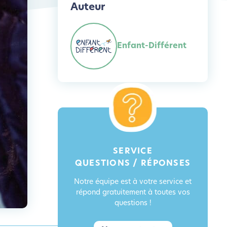
Auteur
Enfant-Différent
SERVICE
QUESTIONS / RÉPONSES
Notre équipe est à votre service et
répond gratuitement à toutes vos
questions !