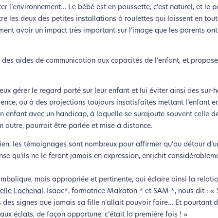
r l’environnement… Le bébé est en poussette, c’est naturel, et le 
lui-ci sollicitera très peu nos serveurs et vous deviendrez ainsi u
ntre les deux des petites installations à roulettes qui laissent en tou
Merci pour votre contribution !
ent avoir un impact très important sur l’image que les parents ont 
Activer le Mode Eco
Annuler
 des aides de communication aux capacités de l’enfant, et propose
érer le regard porté sur leur enfant et lui éviter ainsi des sur-h
ence, ou à des projections toujours insatisfaites mettant l’enfant e
 un enfant avec un handicap, à laquelle se surajoute souvent celle d
 autre, pourrait être parlée et mise à distance.
n, les témoignages sont nombreux pour affirmer qu’au détour d’un
nse qu’ils ne le feront jamais en expression, enrichit considérablem
ymbolique, mais appropriée et pertinente, qui éclaire ainsi la relati
elle Lachenal
, Isaac*, formatrice Makaton * et SAM *, nous dit : « 
 des signes que jamais sa fille n’allait pouvoir faire… Et pourtant 
 aux éclats, de façon opportune, c’était la première fois ! »