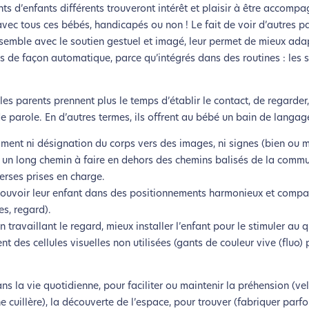
s d’enfants différents trouveront intérêt et plaisir à être accomp
ec tous ces bébés, handicapés ou non ! Le fait de voir d’autres pa
ensemble avec le soutien gestuel et imagé, leur permet de mieux ada
es de façon automatique, parce qu’intégrés dans des routines : les 
s parents prennent plus le temps d’établir le contact, de regarder,
 de parole. En d’autres termes, ils offrent au bébé un bain de lang
nt ni désignation du corps vers des images, ni signes (bien ou mal
 un long chemin à faire en dehors des chemins balisés de la commun
erses prises en charge.
 mouvoir leur enfant dans des positionnements harmonieux et compa
s, regard).
coconception, ça vous concerne aus
n travaillant le regard, mieux installer l’enfant pour le stimuler au q
nt des cellules visuelles non utilisées (gants de couleur vive (fluo)
éveloppé ce site Internet dans le cadre d’une démarche forte d’é
 la vie quotidienne, pour faciliter ou maintenir la préhension (vel
e cuillère), la découverte de l’espace, pour trouver (fabriquer parfo
z diminuer drastiquement les besoins énergétiques nécessaires à v