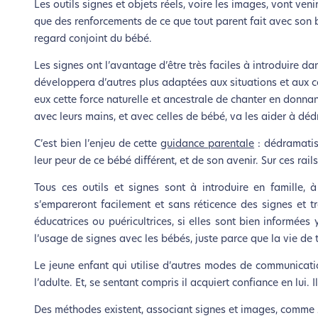
Les outils signes et objets réels, voire les images, vont ven
que des renforcements de ce que tout parent fait avec son bé
regard conjoint du bébé.
Les signes ont l’avantage d’être très faciles à introduire da
développera d’autres plus adaptées aux situations et aux con
eux cette force naturelle et ancestrale de chanter en donnan
avec leurs mains, et avec celles de bébé, va les aider à déd
C’est bien l’enjeu de cette
guidance parentale
: dédramatise
leur peur de ce bébé différent, et de son avenir. Sur ces rails
Tous ces outils et signes sont à introduire en famille, à
s’empareront facilement et sans réticence des signes et t
éducatrices ou puéricultrices, si elles sont bien informée
l’usage de signes avec les bébés, juste parce que la vie de t
Le jeune enfant qui utilise d’autres modes de communicatio
l’adulte. Et, se sentant compris il acquiert confiance en lui. I
Des méthodes existent, associant signes et images, com