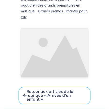
navigation, vous pouvez
le parcourir dans son Mode
quotidien des grands prématurés en
Eco. Celui-ci sollicitera très peu nos serveurs et vous
musique…
Grands prémas : chanter pour
deviendrez ainsi un acteur majeur de
eux
l’écoconception.
Merci pour votre contribution !
Activer le Mode Eco
Annuler
Retour aux articles de la
rubrique « Arrivée d’un
enfant »