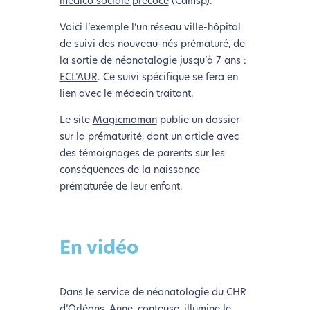
médico sociale précoce
(Camsp).
Voici l’exemple l’un réseau ville-hôpital
de suivi des nouveau-nés prématuré, de
la sortie de néonatalogie jusqu’à 7 ans :
ECL’AUR
. Ce suivi spécifique se fera en
lien avec le médecin traitant.
Le site
Magicmaman
publie un dossier
sur la prématurité, dont un article avec
des témoignages de parents sur les
L’écoconception, ça vous
conséquences de la naissance
concerne aussi !
prématurée de leur enfant.
Nous avons développé ce site Internet dans le cadre
d’une démarche forte d’écoconception.
En vidéo
Si vous aussi vous souhaitez diminuer drastiquement
Dans le service de néonatologie du CHR
les besoins énergétiques nécessaires à votre
d’Orléans, Anne, conteuse, illumine le