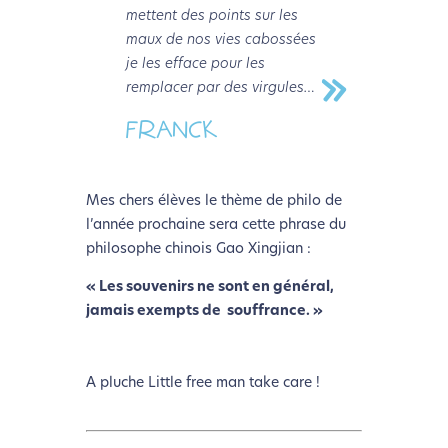
mettent des points sur les
maux de nos vies cabossées
je les efface pour les
remplacer par des virgules…
FRANCK
Mes chers élèves le thème de philo de
l’année prochaine sera cette phrase du
philosophe chinois Gao Xingjian :
« Les souvenirs ne sont en général,
jamais exempts de souffrance. »
L’écoconception, ça vous
concerne aussi !
A pluche Little free man take care !
Nous avons développé ce site Internet dans le cadre