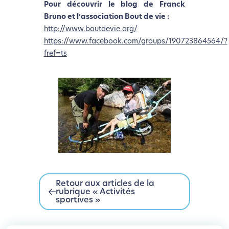
Pour découvrir le blog de Franck
d’une démarche forte d’écoconception.
Bruno et l’association Bout de vie :
http://www.boutdevie.org/
Si vous aussi vous souhaitez diminuer drastiquement
https://www.facebook.com/groups/190723864564/?
les besoins énergétiques nécessaires à votre
fref=ts
navigation, vous pouvez
le parcourir dans son Mode
Eco. Celui-ci sollicitera très peu nos serveurs et vous
deviendrez ainsi un acteur majeur de
l’écoconception.
Merci pour votre contribution !
Activer le Mode Eco
Annuler
Retour aux articles de la
rubrique « Activités
sportives »