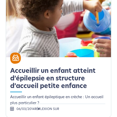
L’écoconception, ça vous
concerne aussi !
Accueillir un enfant atteint
Nous avons développé ce site Internet dans le cadre
d’épilepsie en structure
d’une démarche forte d’écoconception.
d’accueil petite enfance
Accueillir un enfant épileptique en crèche : Un accueil
Si vous aussi vous souhaitez diminuer drastiquement
plus particulier ?
les besoins énergétiques nécessaires à votre
06/03/2014
RÉFLEXION SUR
navigation, vous pouvez
le parcourir dans son Mode
Eco. Celui-ci sollicitera très peu nos serveurs et vous