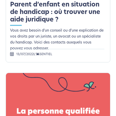
L’écoconception, ça vous
Parent d’enfant en situation
concerne aussi !
de handicap : où trouver une
aide juridique ?
Nous avons développé ce site Internet dans le cadre
Vous avez besoin d’un conseil ou d’une explication de
d’une démarche forte d’écoconception.
vos droits par un juriste, un avocat ou un spécialiste
du handicap. Voici des contacts auxquels vous
Si vous aussi vous souhaitez diminuer drastiquement
pouvez vous adresser.
les besoins énergétiques nécessaires à votre
13/07/2022
L’ESSENTIEL
navigation, vous pouvez
le parcourir dans son Mode
Eco. Celui-ci sollicitera très peu nos serveurs et vous
deviendrez ainsi un acteur majeur de
l’écoconception.
Merci pour votre contribution !
Activer le Mode Eco
Annuler