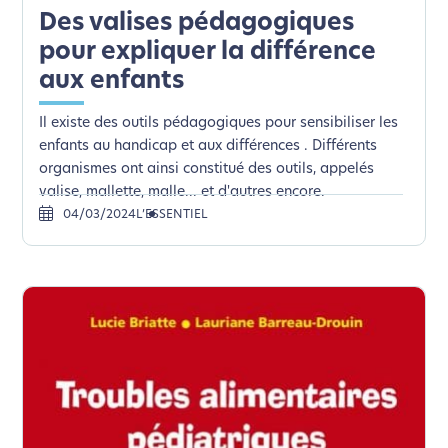
Des valises pédagogiques
pour expliquer la différence
aux enfants
Il existe des outils pédagogiques pour sensibiliser les
enfants au handicap et aux différences . Différents
L’écoconception, ça vous
organismes ont ainsi constitué des outils, appelés
valise, mallette, malle... et d'autres encore.
concerne aussi !
04/03/2024
L’ESSENTIEL
Nous avons développé ce site Internet dans le cadre
d’une démarche forte d’écoconception.
Si vous aussi vous souhaitez diminuer drastiquement
les besoins énergétiques nécessaires à votre
navigation, vous pouvez
le parcourir dans son Mode
Eco. Celui-ci sollicitera très peu nos serveurs et vous
deviendrez ainsi un acteur majeur de